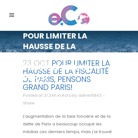
POUR LIMITER LA
HAUSSE DE LA
FISCALITÉ DE PARIS,
23 OCT
POUR LIMITER LA
PENSONS GRAND
HAUSSE DE LA FISCALITÉ
PARIS!
DE PARIS, PENSONS
GRAND PARIS!
Posted at 21:24h
in
Actu
by
admin5843
Share
L’augmentation de la taxe foncière et de la
dette de Paris a beaucoup occupé les
médias ces derniers temps, mais j’ai trouvé