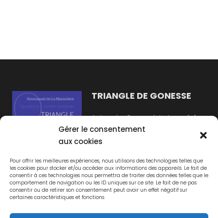
TRIANGLE DE GONESSE
Autopsie d’un projet et remèdes
Gérer le consentement
pour de futures opérations
aux cookies
d’aménagement
Un livre d'Emmanuel de La
Pour offrir les meilleures expériences, nous utilisons des technologies telles que
Masselière
les cookies pour stocker et/ou accéder aux informations des appareils. Le fait de
consentir à ces technologies nous permettra de traiter des données telles que le
comportement de navigation ou les ID uniques sur ce site. Le fait de ne pas
consentir ou de retirer son consentement peut avoir un effet négatif sur
certaines caractéristiques et fonctions.